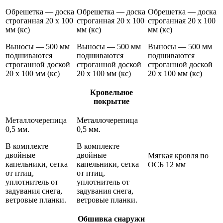
Обрешетка — доска
Обрешетка — доска
Обрешетка — доска
строганная 20 х 100
строганная 20 х 100
строганная 20 х 100
мм (кс)
мм (кс)
мм (кс)
Выносы — 500 мм
Выносы — 500 мм
Выносы — 500 мм
подшиваются
подшиваются
подшиваются
строганной доской
строганной доской
строганной доской
20 х 100 мм (кс)
20 х 100 мм (кс)
20 х 100 мм (кс)
Кровельное
покрытие
Металлочерепица
Металлочерепица
0,5 мм.
0,5 мм.
В комплекте
В комплекте
двойные
двойные
Мягкая кровля по
капельники, сетка
капельники, сетка
ОСБ 12 мм
от птиц,
от птиц,
уплотнитель от
уплотнитель от
задувания снега,
задувания снега,
ветровые планки.
ветровые планки.
Обшивка снаружи