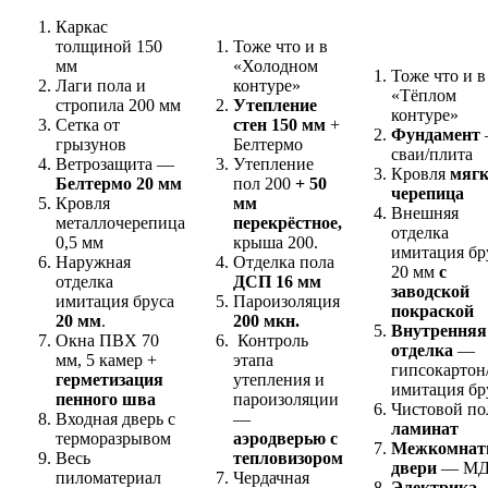
Каркас
толщиной 150
Тоже что и в
мм
«Холодном
Тоже что и в
Лаги пола и
контуре»
«Тёплом
стропила 200 мм
Утепление
контуре»
Сетка от
стен 150 мм
+
Фундамент
грызунов
Белтермо
сваи/плита
Ветрозащита —
Утепление
Кровля
мяг
Белтермо 20 мм
пол 200
+ 50
черепица
Кровля
мм
Внешняя
металлочерепица
перекрёстное,
отделка
0,5 мм
крыша 200.
имитация бр
Наружная
Отделка пола
20 мм
с
отделка
ДСП 16 мм
заводской
имитация бруса
Пароизоляция
покраской
20 мм
.
200 мкн.
Внутренняя
Окна ПВХ 70
Контроль
отделка
—
мм, 5 камер +
этапа
гипсокартон
герметизация
утепления и
имитация бр
пенного шва
пароизоляции
Чистовой п
Входная дверь с
—
ламинат
терморазрывом
аэродверью с
Межкомнат
Весь
тепловизором
двери
— М
пиломатериал
Чердачная
Электрика