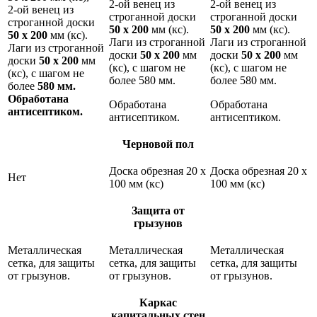
2-ой венец из
2-ой венец из
2-ой венец из
строганной доски
строганной доски
строганной доски
50 х 200
мм (кс).
50 х 200
мм (кс).
50 х 200
мм (кс).
Лаги из строганной
Лаги из строганной
Лаги из строганной
доски
5
0 х 200
мм
доски
5
0 х 200
мм
доски
50 х 200
мм
(кс), с шагом не
(кс), с шагом не
(кс), с шагом не
более
580 мм.
более
580 мм.
более
580 мм.
Обработана
Обработана
Обработана
антисептиком.
антисептиком.
антисептиком.
Черновой пол
Доска обрезная 20 х
Доска обрезная 20 х
Нет
100 мм (кс)
100 мм (кс)
Защита от
грызунов
Металлическая
Металлическая
Металлическая
сетка, для защиты
сетка, для защиты
сетка, для защиты
от грызунов.
от грызунов.
от грызунов.
Каркас
капитальных стен