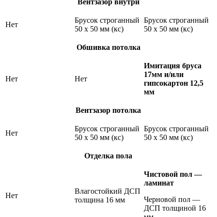
Вентзазор внутри
Брусок строганный
Брусок строганный
Нет
50 х 50 мм (кс)
50 х 50 мм (кс)
Обшивка потолка
Имитация бруса
17мм и/или
Нет
Нет
гипсокартон 12,5
мм
Вентзазор потолка
Брусок строганный
Брусок строганный
Нет
50 х 50 мм (кс)
50 х 50 мм (кс)
Отделка пола
Чистовой пол —
ламинат
Влагостойкий ДСП
Нет
Черновой пол —
толщина 16 мм
ДСП толщиной 16
мм