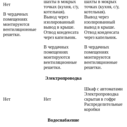
шахты в мокрых
шахты в мокрых
Нет
точках (кухня, с/у,
точках (кухня, с/у,
котельная).
котельная).
В чердачных
Вывод через
Вывод через
помещениях
изолированный
изолированный
монтируются
вывод в крыше.
вывод в крыше.
вентиляционные
Отвод конденсата
Отвод конденсата
решетки.
через капельник.
через капельник.
В чердачных
В чердачных
помещениях
помещениях
монтируются
монтируются
вентиляционные
вентиляционные
решетки.
решетки.
Электропроводка
Шкаф с автоматами
Электропроводка
Нет
Нет
скрытая в гофре
Распределительные
коробки
Водоснабжение