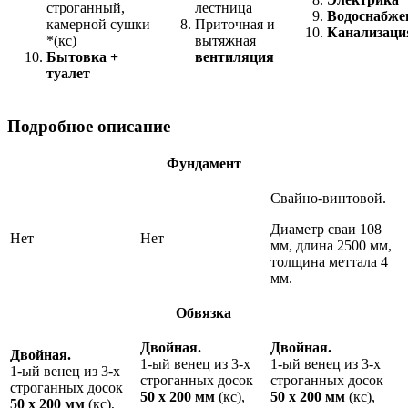
строганный,
лестница
Водоснабже
камерной сушки
Приточная и
Канализаци
*(кс)
вытяжная
Бытовка +
вентиляция
туалет
Подробное описание
Фундамент
Свайно-винтовой.
Диаметр сваи 108
Нет
Нет
мм, длина 2500 мм,
толщина меттала 4
мм.
Обвязка
Двойная.
Двойная.
Двойная.
1-ый венец из 3-х
1-ый венец из 3-х
1-ый венец из 3-х
строганных досок
строганных досок
строганных досок
50 х 200 мм
(кс),
50 х 200 мм
(кс),
50 х 200 мм
(кс),