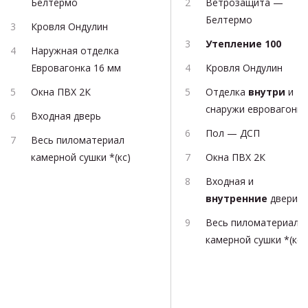
Белтермо
Ветрозащита —
Белтермо
Кровля Ондулин
Утепление 100
Наружная отделка
Евровагонка 16 мм
Кровля Ондулин
Окна ПВХ 2К
Отделка
внутри
и
снаружи евровагонка
Входная дверь
Пол — ДСП
Весь пиломатериал
камерной сушки *(кс)
Окна ПВХ 2К
Входная и
внутренние
двери
Весь пиломатериал
камерной сушки *(кс)