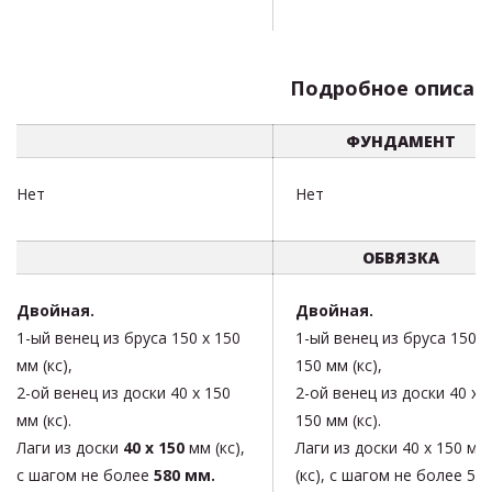
Подробное описан
ФУНДАМЕНТ
Нет
Нет
ОБВЯЗКА
Двойная.
Двойная.
1-ый венец из бруса 150 х 150
1-ый венец из бруса 150 х
мм (кс),
150 мм (кс),
2-ой венец из доски 40 х 150
2-ой венец из доски 40 х
мм (кс).
150 мм (кс).
Лаги из доски
40 х 150
мм (кс),
Лаги из доски
40 х 150
мм
с шагом не более
580 мм.
(кс), с шагом не более
58