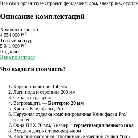
Всё сами организуем: проект, фундамент, дом, электрика, отопл
Описание комплектаций
Холодный контур
руб.
4 554 000
Тёплый контур
руб.
5 941 000
Под ключ
Цена по запросу
Что входит в стоимость?
Каркас толщиной 150 мм
Лаги пола и стропила 200 мм
Сетка от грызунов
Ветрозащита —
Белтермо 20 мм
Кровля Клик фальц Pro.
Наружная отделка комбинированная Клик фальц Pro/
планкен.
Окна ПВХ 70 мм, 5 камер +
герметизация пенного шва
Входная дверь с терморазрывом
Весь пиломатериал строганный, камерной сушки *(кс)