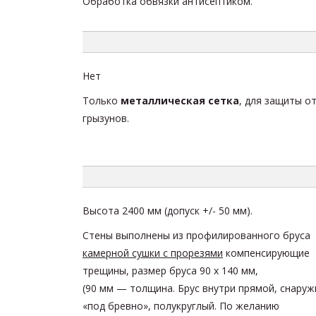
Обработка обвязки антисептиком.
Нет
Только
металлическая сетка
, для защиты о
грызунов.
Высота
2400 мм
(допуск +/- 50 мм).
Стены выполнены из
профилированного бруса
камерной сушки с прорезями
компенсирующие
трещины, размер бруса 90 х 140
мм,
(90 мм — толщина. Брус внутри прямой, снаруж
«под бревно», полукруглый. По желанию