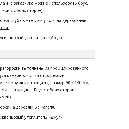
ланию заказчика можно использовать брус,
ямой с обоих сторон)
орка сруба в
«теплый угол»
, на
деревянные
геля.
жвенцовый утеплитель «Джут».
регородки выполнены из
профилированного
уса
камерной сушки с прорезями
мпенсирующие трещины
, размер
90 х 140
мм,
0 мм — толщина. Брус с обоих сторон
ямой)
орка на
деревянные нагеля
.
жвенцовый утеплитель «Джут».