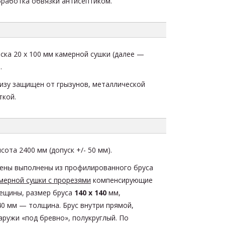
работка обвязки антисептиком.
ска 20 х 100 мм камерной сушки (далее —
.
изу защищен от грызунов, металлической
ткой.
ысота
2400 мм
(допуск +/- 50 мм).
ены выполнены из
профилированного бруса
мерной сушки с прорезями
компенсирующие
ещины, размер бруса
140 х 140
мм,
40 мм — толщина. Брус внутри прямой,
аружи «под бревно», полукруглый. По