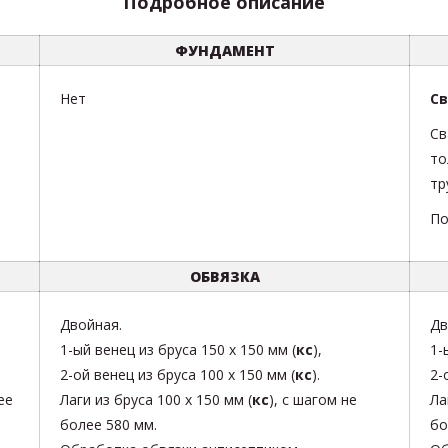
Подробное описание
ФУНДАМЕНТ
Нет
Св
Св
то
тр
По
ОБВЯЗКА
Двойная.
Дв
1-ый венец из бруса 150 х 150 мм (
кс
),
1-
2-ой венец из бруса 100 х 150 мм (
кс
).
2-
ее
Лаги из бруса 100 х 150 мм (
кс
), с шагом не
Ла
более 580 мм.
бо