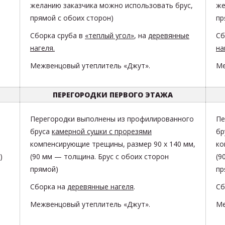
желанию заказчика можно использовать брус,
же
прямой с обоих сторон)
пр
Сборка сруба в
«теплый угол»
, на
деревянные
Сб
нагеля.
на
Межвенцовый утеплитель «Джут».
Ме
ПЕРЕГОРОДКИ ПЕРВОГО ЭТАЖА
Перегородки выполнены из
профилированного
Пе
бруса
камерной сушки с прорезями
бр
компенсирующие трещины
, размер
90 х 140
мм,
ко
)
(90 мм — толщина. Брус с обоих сторон
(9
прямой)
пр
Сборка на
деревянные нагеля
.
Сб
Межвенцовый утеплитель «Джут».
Ме