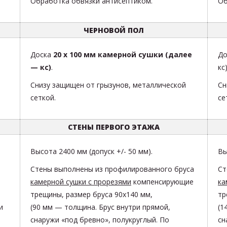
Обработка обвязки антисептиком.
Об
ЧЕРНОВОЙ ПОЛ
Доска
20 х 100 мм камерной сушки
(далее
До
— кс)
.
кс)
т
Снизу защищен от грызунов, металлической
Сн
сеткой.
се
СТЕНЫ ПЕРВОГО ЭТАЖА
Высота
2400 мм
(допуск +/- 50 мм).
В
Стены выполнены из
профилированного бруса
Ст
камерной сушки с прорезями
компенсирующие
ка
трещины, размер бруса 90х140
мм,
тр
и
(90 мм — толщина. Брус внутри прямой,
(1
снаружи «под бревно», полукруглый. По
сн