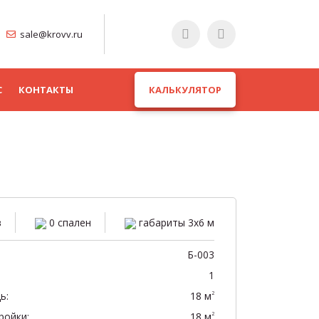
sale@krovv.ru
С
КОНТАКТЫ
КАЛЬКУЛЯТОР
в
0 спален
габариты 3х6 м
Б-003
1
ь:
18 м
2
ройки:
18 м
2