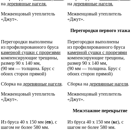
на
деревянные нагеля.
на
деревянные нагеля.
Межвенцовый утеплитель
Межвенцовый утеплитель
«Джут».
«Джут».
Перегородки первого этажа
Перегородки выполнены
Перегородки выполнены
из
профилированного бруса
из
профилированного бруса
камерной сушки с прорезями
камерной сушки с прорезями
компенсирующие трещины
,
компенсирующие трещины
,
размер
90 х 140
мм,
размер
90 х 140
мм,
(90 мм — толщина. Брус с
(90 мм — толщина. Брус с
обоих сторон прямой)
обоих сторон прямой)
Сборка на
деревянные нагеля
.
Сборка на
деревянные нагеля
.
Межвенцовый утеплитель
Межвенцовый утеплитель
«Джут».
«Джут».
Межэтажное перекрытие
Из бруса 40 х 150 мм (
ев
), с
Из бруса 40 х 150 мм (
кс
), с
шагом не более 580 мм.
шагом не более 580 мм.