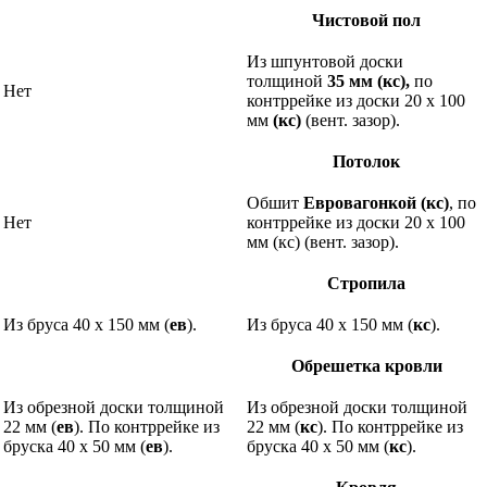
Чистовой пол
Из шпунтовой доски
толщиной
35 мм (кс),
по
Нет
контррейке из доски 20 х 100
мм
(кс)
(вент. зазор).
Потолок
Обшит
Евровагонкой (кс)
, по
Нет
контррейке из доски 20 х 100
мм (кс) (вент. зазор).
Стропила
Из бруса 40 х 150 мм (
ев
).
Из бруса 40 х 150 мм (
кс
).
Обрешетка кровли
Из обрезной доски толщиной
Из обрезной доски толщиной
22 мм (
ев
). По контррейке из
22 мм (
кс
). По контррейке из
бруска 40 х 50 мм (
ев
).
бруска 40 х 50 мм (
кс
).