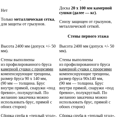
Доска
20 х 100 мм камерной
Нет
сушки
(далее — кс)
.
Только
металлическая сетка
,
Снизу защищен от грызунов,
для защиты от грызунов.
металлической сеткой.
Стены первого этажа
Высота
2400 мм
(допуск +/- 50
Высота
2400 мм
(допуск +/- 50
мм).
мм).
Стены выполнены
Стены выполнены
из
профилированного бруса
из
профилированного бруса
камерной сушки с прорезями
камерной сушки с прорезями
компенсирующие трещины,
компенсирующие трещины,
размер бруса 90 х 140
мм,
размер бруса 90х140
мм,
(90 мм — толщина. Брус
(90 мм — толщина. Брус
внутри прямой, снаружи «под
внутри прямой, снаружи «под
бревно», полукруглый. По
бревно», полукруглый. По
желанию заказчика можно
желанию заказчика можно
использовать брус, прямой с
использовать брус, прямой с
обоих сторон)
обоих сторон)
Сборка сруба в
«теплый угол»
,
Сборка сруба в
«теплый угол»
,