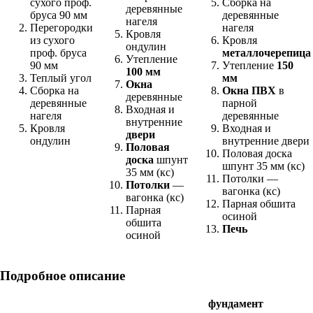
сухого проф.
Сборка на
деревянные
бруса 90 мм
деревянные
нагеля
Перегородки
нагеля
Кровля
из сухого
Кровля
ондулин
проф. бруса
металлочерепица
Утепление
90 мм
Утепление
150
100 мм
Теплый угол
мм
Окна
Сборка на
Окна
ПВХ
в
деревянные
деревянные
парной
Входная и
нагеля
деревянные
внутренние
Кровля
Входная и
двери
ондулин
внутренние двери
Половая
Половая доска
доска
шпунт
шпунт 35 мм (кс)
35 мм (кс)
Потолки —
Потолки
—
вагонка (кс)
вагонка (кс)
Парная обшита
Парная
осиной
обшита
Печь
осиной
Подробное описание
фундамент